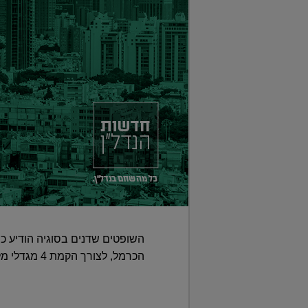
השופטים שדנים בסוגיה הודיע כי
הכרמל, לצורך הקמת 4 מגדלי מלונאות • התוכנית מקודמת על ידי חברה בשליטת איש העסקים יצחק תשובה