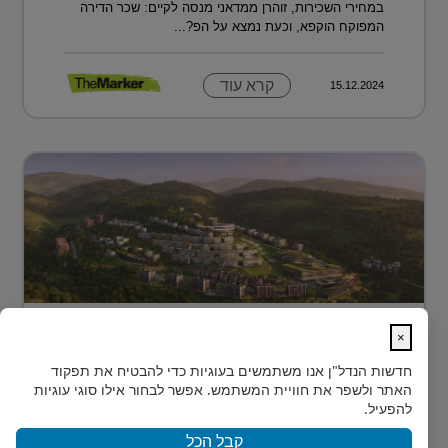
במחירי השכירות, זוהרן ממדאני מנסה לקיים: שכר הדירה
המפוקח הוקפא, וכעת נמצא על הפ?...
קרא עוד
15.12.2024
מתחם מגורים פורץ דרך בלב טביליסי
×
בירת גאורג?...
חדשות הנדל"ן
אנו משתמשים בעוגיות כדי להבטיח את תפקוד
בלב טביליסי, בין השכונות המבוקשות Vake וSaburtalo, כ-2
האתר ולשפר את חוויית המשתמש. אפשר לבחור אילו סוגי עוגיות
ק"מ בלבד מהאוניברסיטה של העיר, מוקם TBILISI
להפעיל.
ACRES - פ...
קבל הכל