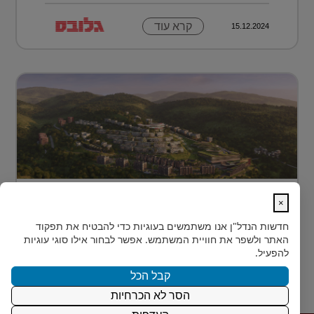
קרא עוד
15.12.2024
מתחם מגורים פורץ דרך בלב טביליסי
×
בירת גאורג?...
חדשות הנדל"ן
אנו משתמשים בעוגיות כדי להבטיח את תפקוד
בלב טביליסי, בין השכונות המבוקשות Vake וSaburtalo, כ-2
האתר ולשפר את חוויית המשתמש. אפשר לבחור אילו סוגי עוגיות
ק"מ בלבד מהאוניברסיטה של העיר, מוקם TBILISI
להפעיל.
ACRES - פ...
קבל הכל
הסר לא הכרחיות
קרא עוד
15.12.2024