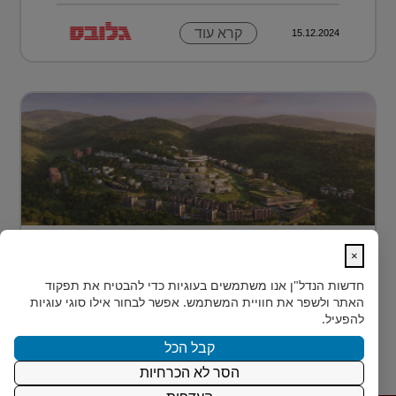
קרא עוד
15.12.2024
מתחם מגורים פורץ דרך בלב טביליסי
×
בירת גאורג?...
חדשות הנדל"ן
אנו משתמשים בעוגיות כדי להבטיח את תפקוד
בלב טביליסי, בין השכונות המבוקשות Vake וSaburtalo, כ-2
האתר ולשפר את חוויית המשתמש. אפשר לבחור אילו סוגי עוגיות
ק"מ בלבד מהאוניברסיטה של העיר, מוקם TBILISI
להפעיל.
ACRES - פ...
קבל הכל
הסר לא הכרחיות
קרא עוד
15.12.2024