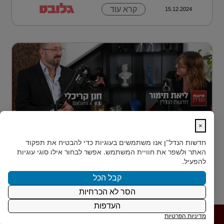
קרא עוד
15.12.2024
×
נדל״ן למתחילים: איך עושים את הצעד
חדשות הנדל"ן
אנו משתמשים בעוגיות כדי להבטיח את תפקוד
הראשון?
האתר ולשפר את חוויית המשתמש. אפשר לבחור אילו סוגי עוגיות
רבים מאיתנו הישראלים חולמים על השקעת נדל״ן – אבל
להפעיל.
נתקעים בשלב הראשון.
קבל הכל
הסר לא הכרחיות
קרא עוד
15.12.2024
העדפות
מדיניות הפרטיות
פרטיות
|
תנאי
|
Powered by משרד דיגיטל