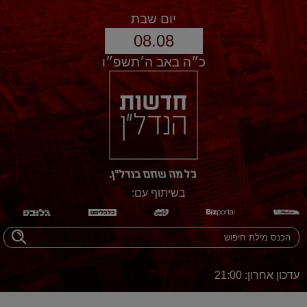
יום שבת
08.08
כ״ה באב ה׳תשפ״ו
בשיתוף עם:
עדכון אחרון: 21:00