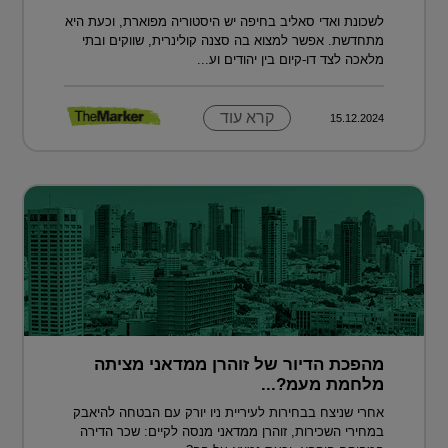
לשכונת ואדי סאליב בחיפה יש היסטוריה מפוארת, וכעת היא
מתחדשת. אפשר למצוא בה סצנה קולינרית, שווקים ובתי
מלאכה לצד דו-קיום בין יהודים וע...
קרא עוד
15.12.2024
מהפכת הדיור של זוהרן ממדאני מציתה
מלחמת מעמ?...
אחרי שניצח בבחירות לעיריית ניו יורק עם הבטחה להיאבק
במחירי השכירות, זוהרן ממדאני מנסה לקיים: שכר הדירה