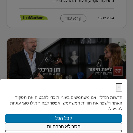
המפוקח הוקפא, וכעת נמצא על הפ?...
קרא עוד
15.12.2024
×
נדל״ן למתחילים: איך עושים את הצעד
חדשות הנדל"ן
אנו משתמשים בעוגיות כדי להבטיח את תפקוד
הראשון?
האתר ולשפר את חוויית המשתמש. אפשר לבחור אילו סוגי עוגיות
רבים מאיתנו הישראלים חולמים על השקעת נדל״ן – אבל
להפעיל.
נתקעים בשלב הראשון.
קבל הכל
הסר לא הכרחיות
קרא עוד
15.12.2024