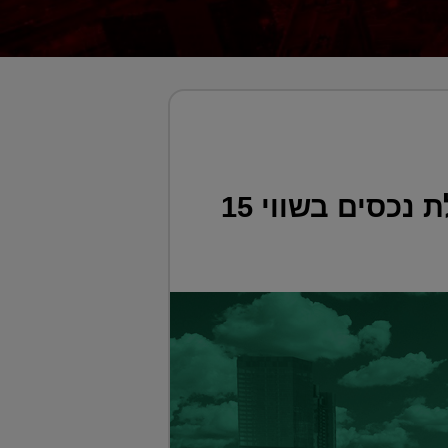
אלקטרה נדל"ן הרוויחה 100 מיליון שקל ב-2019; מנהלת נכסים בשווי 15