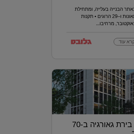
תר הבנייה בעלייה, ומתחילת
השנה נרשמו כבר 393 תאונות ו–29 הרוגים • תקנות
וקטובר, מרחיבו...
רא עוד
דירה בטביליסי בירת גאורגיה ב-70
..