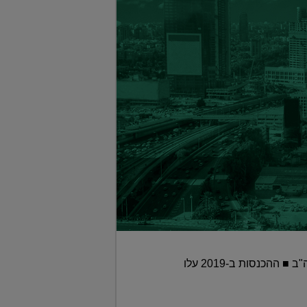
חברת הנדל"ן, שבשליטת משפחת זלקינד, מנהלת יותר מ-29,800 יחידות דיור בכ-90 מקבצי דיור בארה"ב ■ ההכנסות ב-2019 עלו