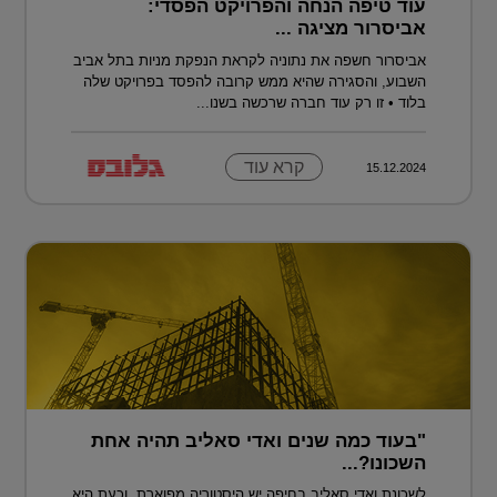
עוד טיפה הנחה והפרויקט הפסדי:
אביסרור מציגה ...
אביסרור חשפה את נתוניה לקראת הנפקת מניות בתל אביב
השבוע, והסגירה שהיא ממש קרובה להפסד בפרויקט שלה
בלוד • זו רק עוד חברה שרכשה בשנו...
קרא עוד
15.12.2024
"בעוד כמה שנים ואדי סאליב תהיה אחת
השכונו?...
לשכונת ואדי סאליב בחיפה יש היסטוריה מפוארת, וכעת היא