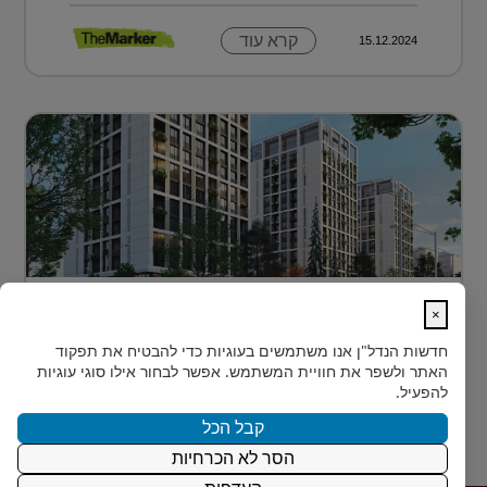
קרא עוד
15.12.2024
דירה בטביליסי בירת גאורגיה ב-70 אלף
×
דולר בלבד...
חדשות הנדל"ן
אנו משתמשים בעוגיות כדי להבטיח את תפקוד
כשחושבים על השקעות נדל"ן מעבר לים, מדינה אחת
האתר ולשפר את חוויית המשתמש. אפשר לבחור אילו סוגי עוגיות
נמצאת בשנים האחרונות בראש הרשימה של משקיעים
להפעיל.
ישראלים רבים: גאורגיה. ...
קבל הכל
הסר לא הכרחיות
קרא עוד
15.12.2024