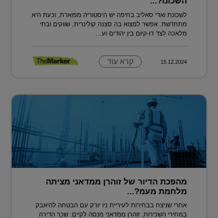
השכונו?...
לשכונת ואדי סאליב בחיפה יש היסטוריה מפוארת, וכעת היא
מתחדשת. אפשר למצוא בה סצנה קולינרית, שווקים ובתי
מלאכה לצד דו-קיום בין יהודים וע...
קרא עוד
15.12.2024
מהפכת הדיור של זוהרן ממדאני מציתה
מלחמת מעמ?...
אחרי שניצח בבחירות לעיריית ניו יורק עם הבטחה להיאבק
במחירי השכירות, זוהרן ממדאני מנסה לקיים: שכר הדירה