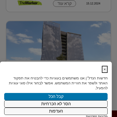
קרא עוד
15.12.2024
בית חדש לרפואה, חדשנות ומדע –
×
MEDIPORT תל השומ...
חדשות הנדל"ן
אנו משתמשים בעוגיות כדי להבטיח את תפקוד
MEDIPORT תל השומר - נבנה לפרוץ דרך אל המחר
האתר ולשפר את חוויית המשתמש. אפשר לבחור אילו סוגי עוגיות
בעולם הרפואה של המאה ה-21, קצב החדשנות אינו
להפעיל.
מאפשר מנ...
קבל הכל
הסר לא הכרחיות
קרא עוד
15.12.2024
העדפות
מדיניות הפרטיות