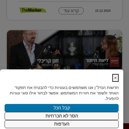
קרא עוד
15.12.2024
×
נדל״ן למתחילים: איך עושים את הצעד
חדשות הנדל"ן
אנו משתמשים בעוגיות כדי להבטיח את תפקוד
הראשון?
האתר ולשפר את חוויית המשתמש. אפשר לבחור אילו סוגי עוגיות
רבים מאיתנו הישראלים חולמים על השקעת נדל״ן – אבל
להפעיל.
נתקעים בשלב הראשון.
קבל הכל
הסר לא הכרחיות
קרא עוד
15.12.2024
העדפות