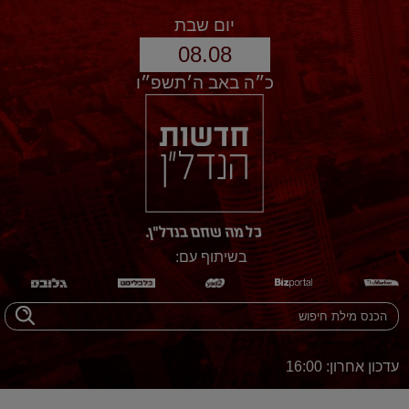
יום שבת
08.08
כ״ה באב ה׳תשפ״ו
בשיתוף עם:
עדכון אחרון: 16:00