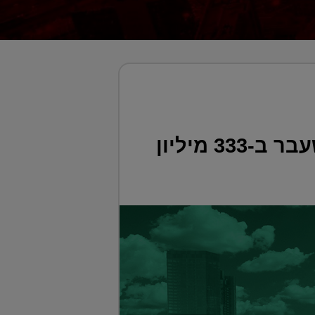
אמיר דיין רוכש שני בתי מלון מראש ממשלת קטאר לשעבר ב-333 מיליון