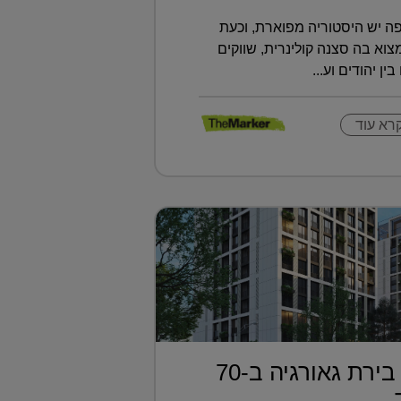
ה יש היסטוריה מפוארת, וכעת
א בה סצנה קולינרית, שווקים
ין יהודים וע...
רא עוד
דירה בטביליסי בירת גאורגיה ב-70
..