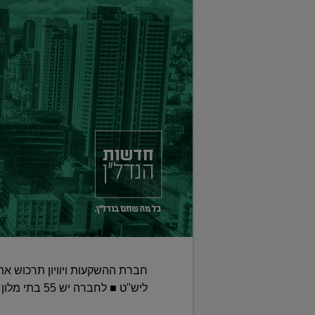
ליש"ט ■ לחברה יש 55 בתי מלון בבריטניה ו-38 בתי מלון בגרמניה ושווי הנכסים שלה מוערך ב-2.9 מיליארד יורו