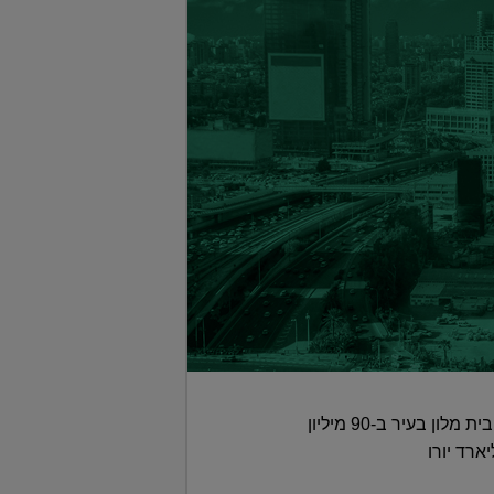
חברת ההשקעות ויוויון תרכוש את בתי המלון סנדרסון וסנט מרטינס ליין שבלונדון ■ החברה גם תמכור בית מלון בעיר ב-90 מיליון