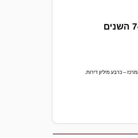
הלמ"ס: עלייה של 14 אחוז במספר הדירות למגורים ב-7 השנים
ירות היה במחוז המרכז – כרבע מיליון דירות.