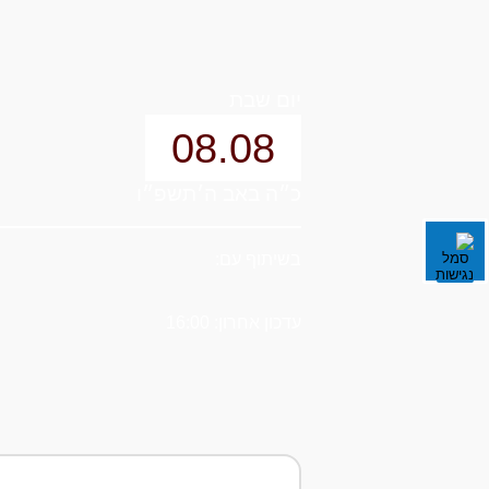
יום שבת
08.08
כ״ה באב ה׳תשפ״ו
בשיתוף עם:
עדכון אחרון: 16:00