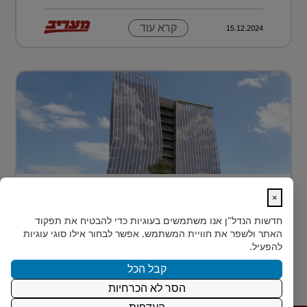
קרא עוד
15.12.2024
בית חדש לרפואה, חדשנות ומדע –
×
MEDIPORT תל השומ...
חדשות הנדל"ן
אנו משתמשים בעוגיות כדי להבטיח את תפקוד
MEDIPORT תל השומר - נבנה לפרוץ דרך אל המחר
האתר ולשפר את חוויית המשתמש. אפשר לבחור אילו סוגי עוגיות
בעולם הרפואה של המאה ה-21, קצב החדשנות אינו
להפעיל.
מאפשר מנ...
קבל הכל
הסר לא הכרחיות
קרא עוד
15.12.2024