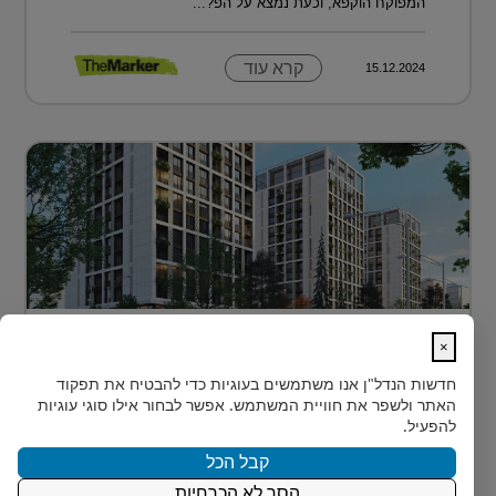
המפוקח הוקפא, וכעת נמצא על הפ?...
קרא עוד
15.12.2024
דירה בטביליסי בירת גאורגיה ב-70 אלף
×
דולר בלבד...
חדשות הנדל"ן
אנו משתמשים בעוגיות כדי להבטיח את תפקוד
כשחושבים על השקעות נדל"ן מעבר לים, מדינה אחת
האתר ולשפר את חוויית המשתמש. אפשר לבחור אילו סוגי עוגיות
נמצאת בשנים האחרונות בראש הרשימה של משקיעים
להפעיל.
ישראלים רבים: גאורגיה. ...
קבל הכל
הסר לא הכרחיות