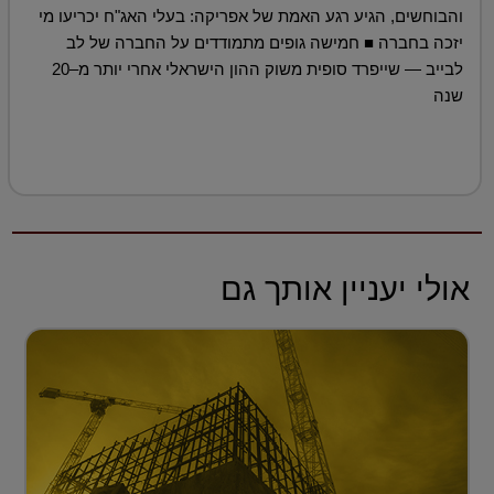
והבוחשים, הגיע רגע האמת של אפריקה: בעלי האג"ח יכריעו מי
יזכה בחברה ■ חמישה גופים מתמודדים על החברה של לב
לבייב — שייפרד סופית משוק ההון הישראלי אחרי יותר מ–20
שנה
אולי יעניין אותך גם