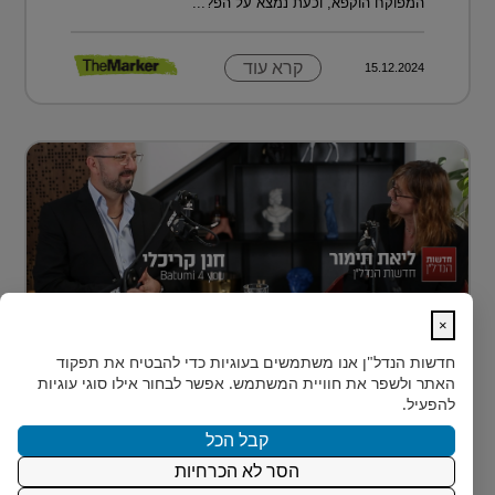
המפוקח הוקפא, וכעת נמצא על הפ?...
קרא עוד
15.12.2024
×
נדל״ן למתחילים: איך עושים את הצעד
חדשות הנדל"ן
אנו משתמשים בעוגיות כדי להבטיח את תפקוד
הראשון?
האתר ולשפר את חוויית המשתמש. אפשר לבחור אילו סוגי עוגיות
רבים מאיתנו הישראלים חולמים על השקעת נדל״ן – אבל
להפעיל.
נתקעים בשלב הראשון.
קבל הכל
הסר לא הכרחיות
קרא עוד
15.12.2024