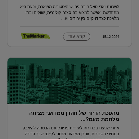
לשכונת ואדי סאליב בחיפה יש היסטוריה מפוארת, וכעת היא
מתחדשת. אפשר למצוא בה סצנה קולינרית, שווקים ובתי
מלאכה לצד דו-קיום בין יהודים וע...
קרא עוד
15.12.2024
מהפכת הדיור של זוהרן ממדאני מציתה
מלחמת מעמ?...
אחרי שניצח בבחירות לעיריית ניו יורק עם הבטחה להיאבק
במחירי השכירות, זוהרן ממדאני מנסה לקיים: שכר הדירה