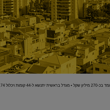
לול 174 יחידות דיור