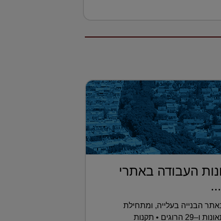
ות העבודה באתרי
..
תר הבנייה בעלייה, ומתחילת
השנה נרשמו כבר 393 תאונות ו–29 הרוגים • תקנות