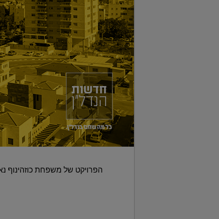
הפרויקט של משפחת כוזהינוף נאמד בכ-270 מיליון שקל • מגדל בראשית יתנשא ל-44 קומות ויכ