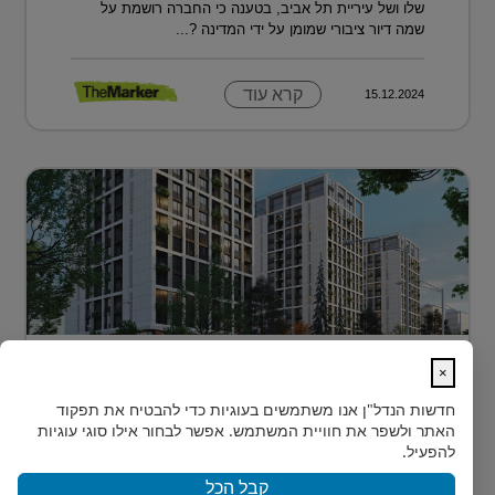
שלו ושל עיריית תל אביב, בטענה כי החברה רושמת על
שמה דיור ציבורי שמומן על ידי המדינה ?...
קרא עוד
15.12.2024
דירה בטביליסי בירת גאורגיה ב-70 אלף
×
דולר בלבד...
חדשות הנדל"ן
אנו משתמשים בעוגיות כדי להבטיח את תפקוד
כשחושבים על השקעות נדל"ן מעבר לים, מדינה אחת
האתר ולשפר את חוויית המשתמש. אפשר לבחור אילו סוגי עוגיות
נמצאת בשנים האחרונות בראש הרשימה של משקיעים
להפעיל.
ישראלים רבים: גאורגיה. ...
קבל הכל