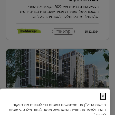
העלייה החדה בריבית מאז 2022 הקפיצה את החזרי
המשכנתא של המשפחה מבאר יעקב, שהיו גבוהים יחסית
מלכתחילה ■ היא החליטה למכור את הקוטג', וב...
קרא עוד
15.12.2024
דירה בטביליסי בירת גאורגיה ב-70 אלף
×
דולר בלבד...
חדשות הנדל"ן
אנו משתמשים בעוגיות כדי להבטיח את תפקוד
כשחושבים על השקעות נדל"ן מעבר לים, מדינה אחת
האתר ולשפר את חוויית המשתמש. אפשר לבחור אילו סוגי עוגיות
נמצאת בשנים האחרונות בראש הרשימה של משקיעים
להפעיל.