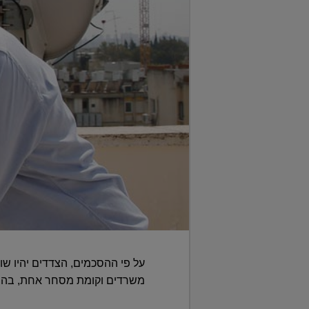
משרדים וקומת מסחר אחת, בהיקף של כ- 23,000 מ"ר מעל הקרקע וכן 3 