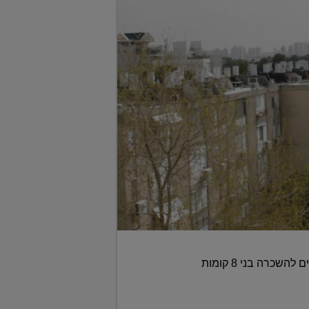
על פי ההסכמים, הצדדים יהיו שותפים שווים בהקמת פרויקט שיכלול הקמת שני בנייני משרדים המיועדים להשכרה בני 8 קומות