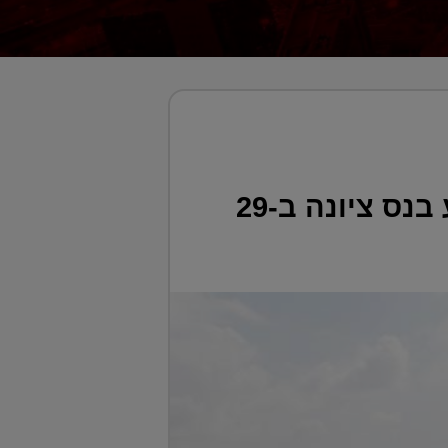
אספן גרופ וקבוצת יובלים רכשו קרקעות בפארק המדע בנס ציונה ב-29