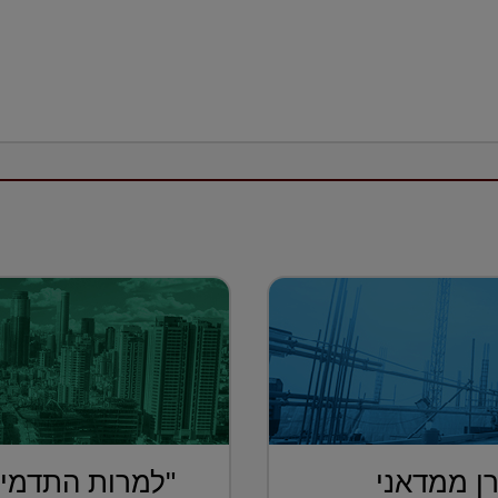
ן ממדאני
"למרות התדמית