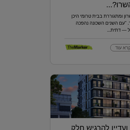
רו?...
רון ומתגוררת בבית טרומי היכן
 "עם השנים השכונה נהפכה
 — דתית...
רא עוד
ועדיין להרגיש חלק