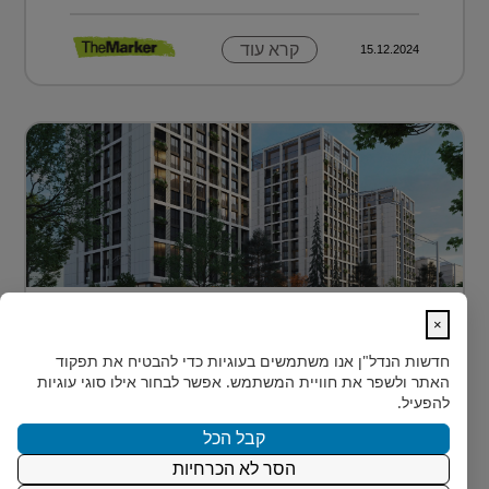
קרא עוד
15.12.2024
דירה בטביליסי בירת גאורגיה ב-70 אלף
×
דולר בלבד...
חדשות הנדל"ן
אנו משתמשים בעוגיות כדי להבטיח את תפקוד
כשחושבים על השקעות נדל"ן מעבר לים, מדינה אחת
האתר ולשפר את חוויית המשתמש. אפשר לבחור אילו סוגי עוגיות
נמצאת בשנים האחרונות בראש הרשימה של משקיעים
להפעיל.
ישראלים רבים: גאורגיה. ...
קבל הכל
הסר לא הכרחיות
קרא עוד
15.12.2024