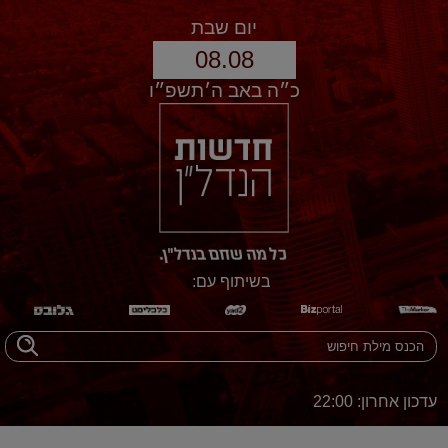
יום שבת
08.08
כ״ה באב ה׳תשפ״ו
בשיתוף עם:
עדכון אחרון: 22:00