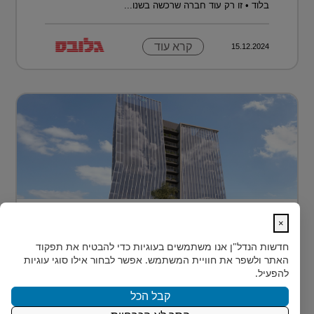
בלוד • זו רק עוד חברה שרכשה בשנו...
קרא עוד
15.12.2024
בית חדש לרפואה, חדשנות ומדע –
×
MEDIPORT תל השומ...
חדשות הנדל"ן
אנו משתמשים בעוגיות כדי להבטיח את תפקוד
MEDIPORT תל השומר - נבנה לפרוץ דרך אל המחר
האתר ולשפר את חוויית המשתמש. אפשר לבחור אילו סוגי עוגיות
בעולם הרפואה של המאה ה-21, קצב החדשנות אינו
להפעיל.
מאפשר מנ...
קבל הכל