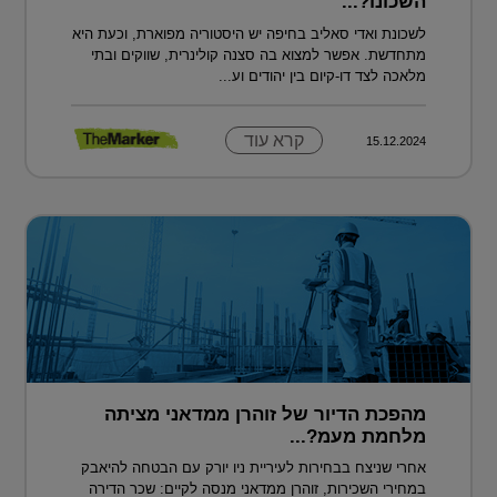
השכונו?...
לשכונת ואדי סאליב בחיפה יש היסטוריה מפוארת, וכעת היא
מתחדשת. אפשר למצוא בה סצנה קולינרית, שווקים ובתי
מלאכה לצד דו-קיום בין יהודים וע...
קרא עוד
15.12.2024
מהפכת הדיור של זוהרן ממדאני מציתה
מלחמת מעמ?...
אחרי שניצח בבחירות לעיריית ניו יורק עם הבטחה להיאבק
במחירי השכירות, זוהרן ממדאני מנסה לקיים: שכר הדירה