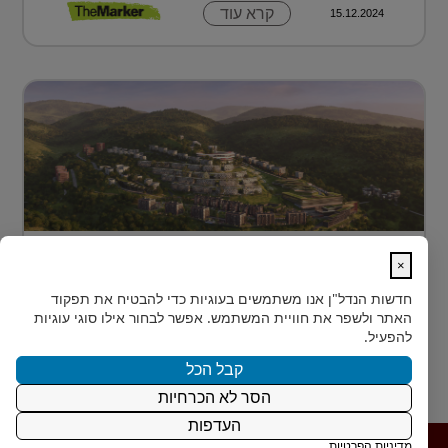
קרא עוד
15.12.2024
מתחם מגורים פורץ דרך בלב טביליסי
×
בירת גאורג?...
חדשות הנדל"ן
אנו משתמשים בעוגיות כדי להבטיח את תפקוד
בלב טביליסי, בין השכונות המבוקשות Vake וSaburtalo, כ-2
האתר ולשפר את חוויית המשתמש. אפשר לבחור אילו סוגי עוגיות
ק"מ בלבד מהאוניברסיטה של העיר, מוקם TBILISI
להפעיל.
ACRES - פ...
קבל הכל
הסר לא הכרחיות
קרא עוד
15.12.2024
העדפות
מדיניות הפרטיות