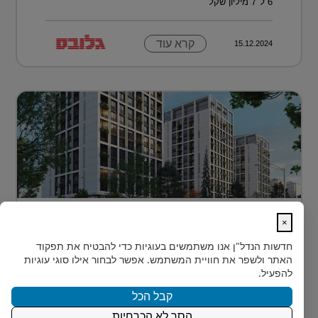
6 ל־7 מיליון שקל
קרא עוד
15.12.2024
דירה בטביליסי בירת גאורגיה ב-70 אלף
×
דולר בלבד...
חדשות הנדל"ן
אנו משתמשים בעוגיות כדי להבטיח את תפקוד
כשחושבים על השקעות נדל"ן מעבר לים, מדינה אחת
האתר ולשפר את חוויית המשתמש. אפשר לבחור אילו סוגי עוגיות
נמצאת בשנים האחרונות בראש הרשימה של משקיעים
להפעיל.
ישראלים רבים: גאורגיה. ...
קבל הכל
הסר לא הכרחיות