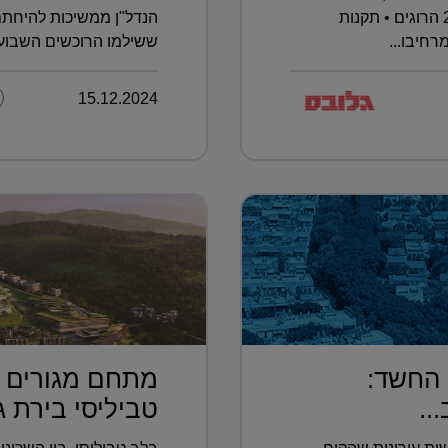
השנה נרשמו כבר 393 תאונות ו–29 הרוגים • תקנות
הנדל"ן ממשיכות להיחתם
רחיבו...
ששילמו הרוכשים השבוע –
15.12.2024
 החשד:
מתחם מגורים פ
..
טביליסי בירת גא