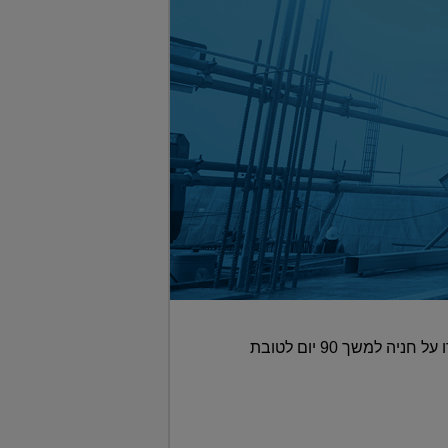
המפקחת על המקרקעין גילתה יצירתיות משפטית לצורך קידום פרויקט תמ"א 38 בחיפה: השכנים יוותרו על חניה למשך 90 יום לטובת