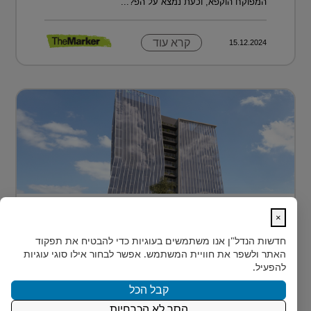
המפוקח הוקפא, וכעת נמצא על הפ?...
קרא עוד
15.12.2024
בית חדש לרפואה, חדשנות ומדע –
×
MEDIPORT תל השומ...
חדשות הנדל"ן
אנו משתמשים בעוגיות כדי להבטיח את תפקוד
MEDIPORT תל השומר - נבנה לפרוץ דרך אל המחר
האתר ולשפר את חוויית המשתמש. אפשר לבחור אילו סוגי עוגיות
בעולם הרפואה של המאה ה-21, קצב החדשנות אינו
להפעיל.
מאפשר מנ...
קבל הכל
הסר לא הכרחיות