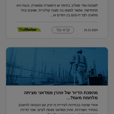
לשכונת ואדי סאליב בחיפה יש היסטוריה מפוארת, וכעת היא
מתחדשת. אפשר למצוא בה סצנה קולינרית, שווקים ובתי
מלאכה לצד דו-קיום בין יהודים וע...
קרא עוד
15.12.2024
מהפכת הדיור של זוהרן ממדאני מציתה
מלחמת מעמ?...
אחרי שניצח בבחירות לעיריית ניו יורק עם הבטחה להיאבק
במחירי השכירות, זוהרן ממדאני מנסה לקיים: שכר הדירה