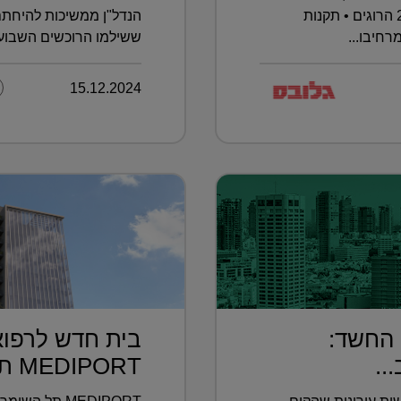
השנה נרשמו כבר 393 תאונות ו–29 הרוגים • תקנות
הנדל"ן ממשיכות להיחתם
רחיבו...
ששילמו הרוכשים השבוע –
15.12.2024
 החשד:
בית חדש לרפוא
..
MEDIPORT תל השומ...